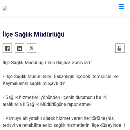
Edirne
İlçe Sağlık Müdürlüğü
Enez
Havsa
İlçe Sağlık Müdürlüğü' nün Başlıca Görevleri :
İpsala
Keşan
- İlçe Sağlık Müdürlükleri Bakanlığın ilçedeki temsilcisi ve
Lalapaşa
Kaymakamın sağlık müşaviridir
Meriç
- Sağlık hizmetleri yönünden ilçenin durumunu belirli
Süloğlu
aralıklarla İl Sağlık Müdürlüğüne rapor etmek
Uzunköprü
- Kamuya ait yataklı olarak hizmet veren her türlü teşhis,
tedavi ve rehabilite edici sağlık hizmetlerini ilçe düzeyinde İl